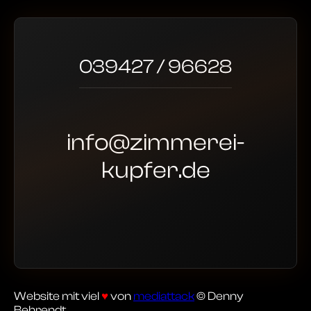
039427 / 96628
info@zimmerei-
kupfer.de
Website mit viel
♥
von
mediattack
© Denny
Behrendt